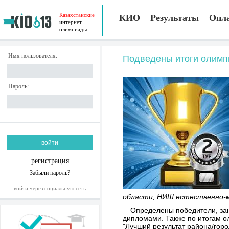
Казахстанские
КИО
Результаты
Опл
интернет
олимпиады
Имя пользователя:
Подведены итоги олимп
Пароль:
регистрация
Забыли пароль?
войти через социальную сеть
области, НИШ естественно-м
Определены победители, зан
дипломами. Также по итогам о
"Лучший результат района/горо