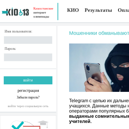
Казахстанские
КИО
Результаты
Опл
интернет
олимпиады
Имя пользователя:
Мошенники обманывают у
Пароль:
регистрация
Забыли пароль?
Telegram с целью их дальн
учащихся. Данные методы н
войти через социальную сеть
операторами популярных ба
выданные сомнительными
учителей.