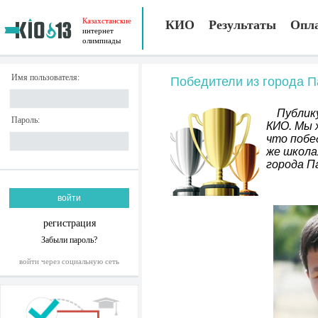
Казахстанские
КИО
Результаты
Опл
интернет
олимпиады
Имя пользователя:
Победители из города 
Публик
Пароль:
КИО. Мы 
что побе
же школа
города П
регистрация
Забыли пароль?
войти через социальную сеть