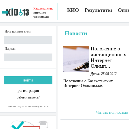
Казахстанские
КИО
Результаты
Опл
интернет
олимпиады
Имя пользователя:
Новости
Положение о
Пароль:
дистанционных
Интернет
Олимп...
Дата: 28.08.2012
Положение о Казахстанских
Интернет Олимпиадах
регистрация
Забыли пароль?
войти через социальную сеть
Читать полностью