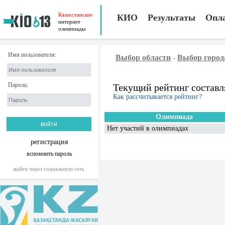
Казахстанские
КИО
Результаты
Опл
интернет
олимпиады
Имя пользователя:
Выбор области
-
Выбор город
Пароль:
Текущий рейтинг составл
Как рассчитывается рейтинг?
Олимпиада
Нет участий в олимпиадах
регистрация
вспомнить пароль
войти через социальную сеть