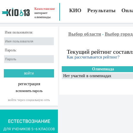
Казахстанские
КИО
Результаты
Опл
интернет
олимпиады
Имя пользователя:
Выбор области
-
Выбор город
Пароль:
Текущий рейтинг составл
Как рассчитывается рейтинг?
Олимпиада
Нет участий в олимпиадах
регистрация
вспомнить пароль
войти через социальную сеть